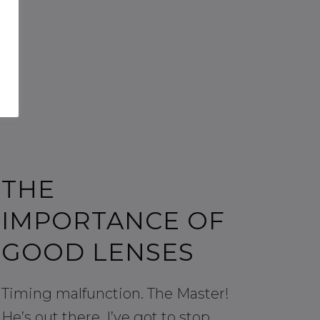
o
THE
IMPORTANCE OF
GOOD LENSES
Timing malfunction. The Master!
He’s out there. I’ve got to stop…