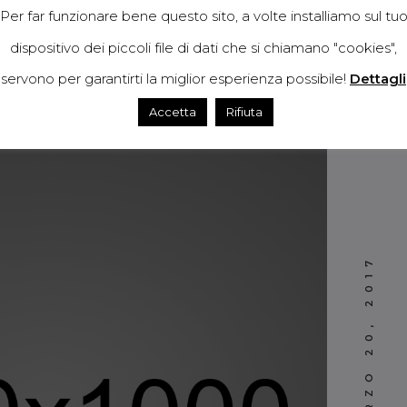
Per far funzionare bene questo sito, a volte installiamo sul tu
dispositivo dei piccoli file di dati che si chiamano "cookies",
servono per garantirti la miglior esperienza possibile!
Dettagli
Accetta
Rifiuta
MARZO 20, 2017